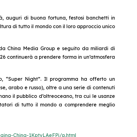
à, auguri di buona fortuna, festosi banchetti in
ltura di tutto il mondo con il loro approccio unico
 da China Media Group e seguito da miliardi di
 2026 continuerà a prendere forma in un’atmosfera
vo, “Super Night”. Il programma ha offerto un
, arabo e russo), oltre a una serie di contenuti
nano il pubblico d’oltreoceano, tra cui le usanze
ettatori di tutto il mondo a comprendere meglio
nging-China-1KptvLAeFPi/p.html