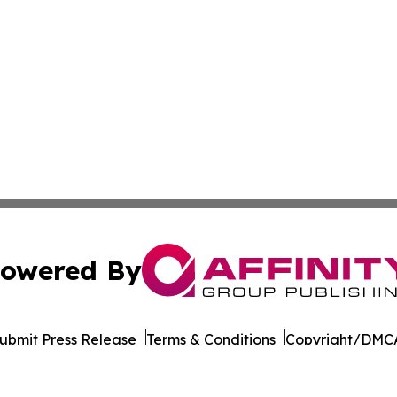
owered By
ubmit Press Release
Terms & Conditions
Copyright/DMCA
Inc. dba Affinity Group Publishing & Cultural Life Kentuc