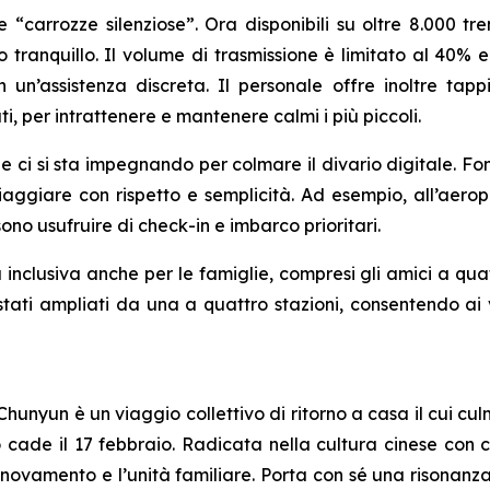
carrozze silenziose”. Ora disponibili su oltre 8.000 tre
 tranquillo. Il volume di trasmissione è limitato al 40% e
n un’assistenza discreta. Il personale offre inoltre tap
ati, per intrattenere e mantenere calmi i più piccoli.
rie ci si sta impegnando per colmare il divario digitale. F
iaggiare con rispetto e semplicità. Ad esempio, all’aeropo
ono usufruire di check-in e imbarco prioritari.
 inclusiva anche per le famiglie, compresi gli amici a qua
o stati ampliati da una a quattro stazioni, consentendo ai 
hunyun è un viaggio collettivo di ritorno a casa il cui cu
e il 17 febbraio. Radicata nella cultura cinese con cele
nnovamento e l’unità familiare. Porta con sé una risonanz