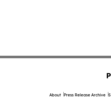
P
About
Press Release Archive
S
© 1995-2026 Newsmatics 