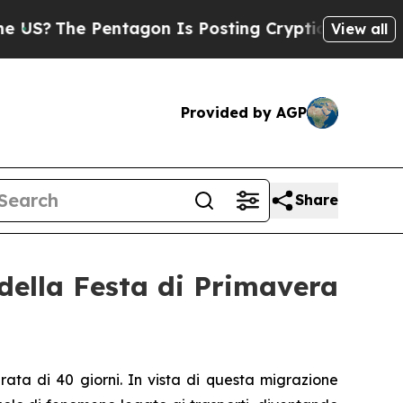
The Pentagon Is Posting Cryptic Biblical Messag
View all
Provided by AGP
Share
 della Festa di Primavera
urata di 40 giorni. In vista di questa migrazione