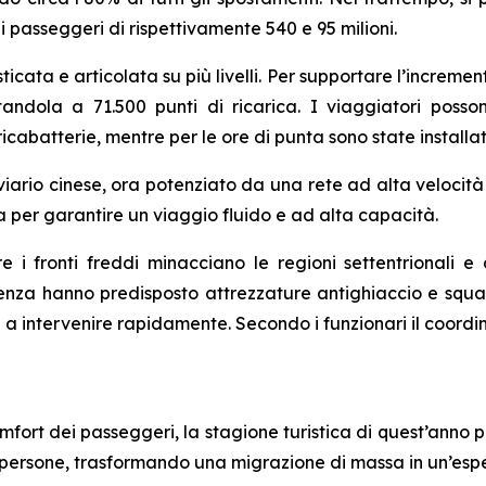
i passeggeri di rispettivamente 540 e 95 milioni.
ticata e articolata su più livelli. Per supportare l’incremento
tandola a 71.500 punti di ricarica. I viaggiatori poss
icabatterie, mentre per le ore di punta sono state installa
viario cinese, ora potenziato da una rete ad alta velocità 
a per garantire un viaggio fluido e ad alta capacità.
re i fronti freddi minacciano le regioni settentrionali e
enza hanno predisposto attrezzature antighiaccio e squad
onti a intervenire rapidamente. Secondo i funzionari il co
mfort dei passeggeri, la stagione turistica di quest’anno
i persone, trasformando una migrazione di massa in un’esp