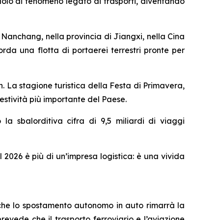
olo di fenomeno legato ai trasporti, diventando
anchang, nella provincia di Jiangxi, nella Cina
icorda una flotta di portaerei terrestri pronte per
 La stagione turistica della Festa di Primavera,
festività più importante del Paese.
la sbalorditiva cifra di 9,5 miliardi di viaggi
l 2026 è più di un’impresa logistica: è una vivida
 che lo spostamento autonomo in auto rimarrà la
revede che il trasporto ferroviario e l’aviazione