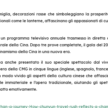
miglia, decorazioni rosse che simboleggiano la prosperit
ionali come le lanterne, affascinano gli appassionati di cu
, un programma televisivo annuale trasmesso in diretta
lturale della Cina. Dopo tre prove completate, il gala del
 dinamismo della Cina in una nuova era.
a anche presentato il suo speciale spettacolo dal vi
ra della CMG in cinque lingue (inglese, spagnolo, francese
n modo vivido gli aspetti della cultura cinese che affasci
ale immateriale e l’opera tradizionale, aiutando gli sp
ntatto emotivamente.
han-a-journey-How-chunyun-travel-rush-reflects-a-cha