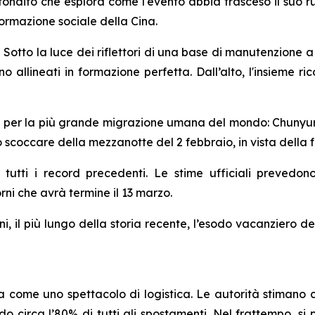
ndito che esplora come l'evento abbia trasceso il suo ru
formazione sociale della Cina.
o la luce dei riflettori di una base di manutenzione a N
sono allineati in formazione perfetta. Dall’alto, l'insieme r
ina per la più grande migrazione umana del mondo: Chunyun.
lo scoccare della mezzanotte del 2 febbraio, in vista della 
tti i record precedenti. Le stime ufficiali prevedono 
rni che avrà termine il 13 marzo.
i, il più lungo della storia recente, l’esodo vacanziero de
a come uno spettacolo di logistica. Le autorità stimano
circa l’80% di tutti gli spostamenti. Nel frattempo, si p