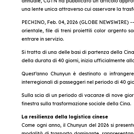
annuale, CGTN ha pubblicato un articolo approfo
una lente unica attraverso cui osservare la tras
PECHINO, Feb. 04, 2026 (GLOBE NEWSWIRE) -- Sott
orientale, file di treni proiettili color argento 
entrare in servizio.
Si tratta di una delle basi di partenza della C
della durata di 40 giorni, inizia ufficialmente al
Quest’anno Chunyun è destinato a infrangere tu
interregionali di passeggeri nel periodo di 40 gio
Sulla scia di un periodo di vacanze di nove giorn
finestra sulla trasformazione sociale della Cina.
La resilienza della logistica cinese
Come ogni anno, il Chunyun del 2026 si present
modalità di trasporto dominante, rappresentando 