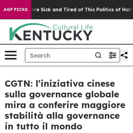
People Are Sick and Tired of This Politics of Hatred”
T
AGP PICKS
CGTN: l’iniziativa cinese
sulla governance globale
mira a conferire maggiore
stabilità alla governance
in tutto il mondo