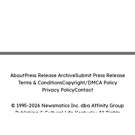
About
Press Release Archive
Submit Press Release
Terms & Conditions
Copyright/DMCA Policy
Privacy Policy
Contact
© 1995-2026 Newsmatics Inc. dba Affinity Group
Publishing & Cultural Life Kentucky. All Rights
Reserved.
Cookie Settings / Your Privacy Choices