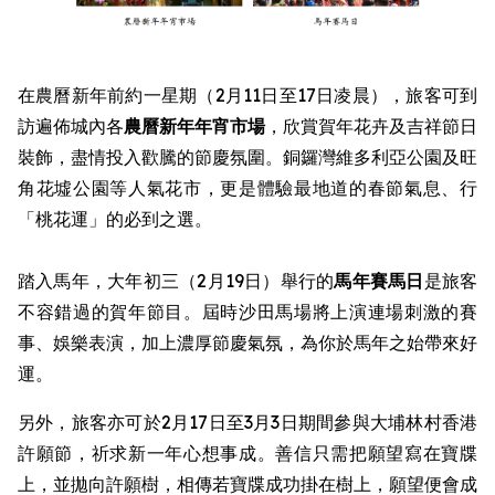
在農曆新年前約一星期（2月11日至17日凌晨），旅客可到
訪遍佈城內各
農曆新年
年宵市場
，欣賞賀年花卉及吉祥節日
裝飾，盡情投入歡騰的節慶氛圍。銅鑼灣維多利亞公園及旺
角花墟公園等人氣花市，更是體驗最地道的春節氣息、行
「桃花運」的必到之選。
踏入馬年，大年初三（2月19日）舉行的
馬年賽馬日
是旅客
不容錯過的賀年節目。屆時沙田馬場將上演連場刺激的賽
事、娛樂表演，加上濃厚節慶氣氛，為你於馬年之始帶來好
運。
另外，旅客亦可於2月17日至3月3日期間參與大埔林村香港
許願節，祈求新一年心想事成。善信只需把願望寫在寶牒
上，並拋向許願樹，相傳若寶牒成功掛在樹上，願望便會成