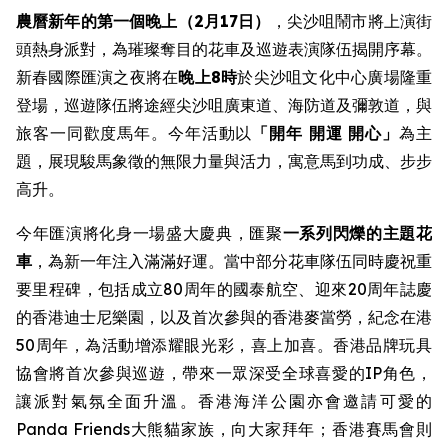
農曆新年的第一個晚上（2月17日）
，尖沙咀鬧市將上演街
頭熱身派對，為璀璨奪目的花車及巡遊表演隊伍揭開序幕。
新春國際匯演之夜將在
晚上8時
於尖沙咀文化中心廣場隆重
登場，巡遊隊伍將途經尖沙咀廣東道、海防道及彌敦道，與
旅客一同歡度馬年。今年活動以
「開年
開運 開心」
為主
題，展現駿馬象徵的無限力量與活力，寓意馬到功成、步步
高升。
今年匯演將化身一場盛大慶典，匯聚
一系列閃爍的主題花
車
，為新一年注入滿滿好運。當中部分花車隊伍同時慶祝重
要里程碑，包括成立80周年的國泰航空、迎來20周年誌慶
的香港迪士尼樂園，以及首次參與的香港麥當勞，紀念在港
50周年，為活動增添耀眼光彩，喜上加喜。香港品牌玩具
協會將首次參與巡遊，帶來一眾深受全球喜愛的IP角色，
讓派對氣氛全面升溫。香港海洋公園亦會邀請可愛的
Panda Friends大熊貓家族，向大家拜年；香港賽馬會則