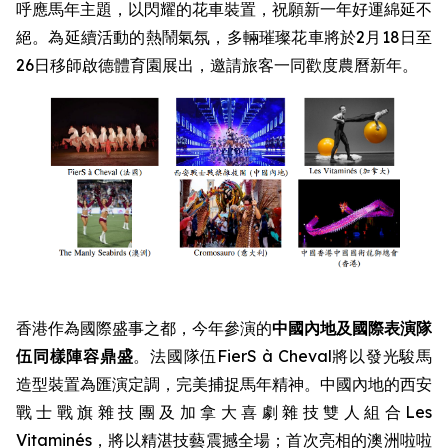
呼應馬年主題，以閃耀的花車裝置，祝願新一年好運綿延不
絕。為延續活動的熱鬧氣氛，多輛璀璨花車將於2月18日至
26日移師啟德體育園展出，邀請旅客一同歡度農曆新年。
香港作為國際盛事之都，今年參演的
中國內地及國際表演隊
伍同樣陣容鼎盛
。法國隊伍FierS à Cheval將以發光駿馬
造型裝置為匯演定調，完美捕捉馬年精神。中國內地的西安
戰士戰旗雜技團及加拿大喜劇雜技雙人組合Les
Vitaminés，將以精湛技藝震撼全場；首次亮相的澳洲啦啦