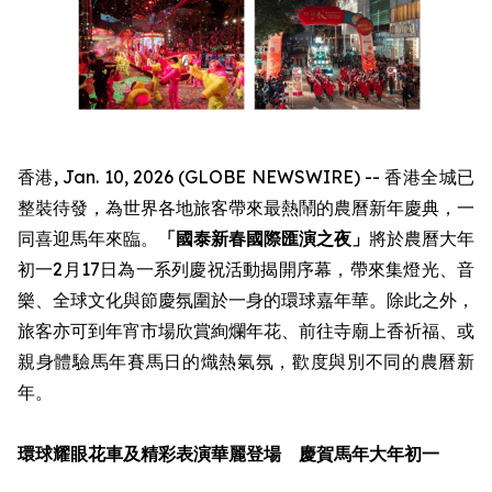
香港, Jan. 10, 2026 (GLOBE NEWSWIRE) -- 香港全城已
整裝待發，為世界各地旅客帶來最熱鬧的農曆新年慶典，一
同喜迎馬年來臨。
「國泰新春國際匯演之夜」
將於農曆大年
初一2月17日為一系列慶祝活動揭開序幕，帶來集燈光、音
樂、全球文化與節慶氛圍於一身的環球嘉年華。除此之外，
旅客亦可到年宵市場欣賞絢爛年花、前往寺廟上香祈福、或
親身體驗馬年賽馬日的熾熱氣氛，歡度與別不同的農曆新
年。
環球耀眼花車及精彩表演華麗登場 慶賀馬年大年初一