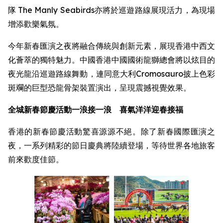
隊 The Manly Seabirds亦將於巡遊路線展現活力，為現場
增添歡樂氣氛。
今年新春匯演之夜將融合傳統與創新元素，展現香港中西文
化薈萃的獨特魅力。中國香港中國國術龍獅總會將以炫目的
夜光龍沿巡遊路線舞動，連同意大利Cromosauro披上色彩
斑斕的巨型恐龍骨架裝置演出，呈現震撼視覺效果。
全城新春節慶活動一浪接一浪 喜氣洋洋迎春接福
香港的新春節慶活動驚喜源源不絕。除了新春國際匯演之
夜，一系列精彩的節日慶典將陸續登場，等待世界各地旅客
前來歡度佳節。