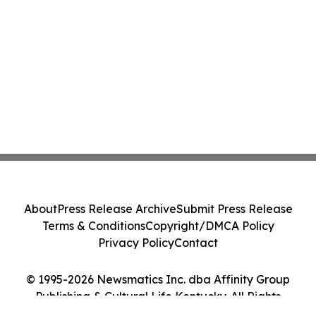
About
Press Release Archive
Submit Press Release
Terms & Conditions
Copyright/DMCA Policy
Privacy Policy
Contact
© 1995-2026 Newsmatics Inc. dba Affinity Group
Publishing & Cultural Life Kentucky. All Rights
Reserved.