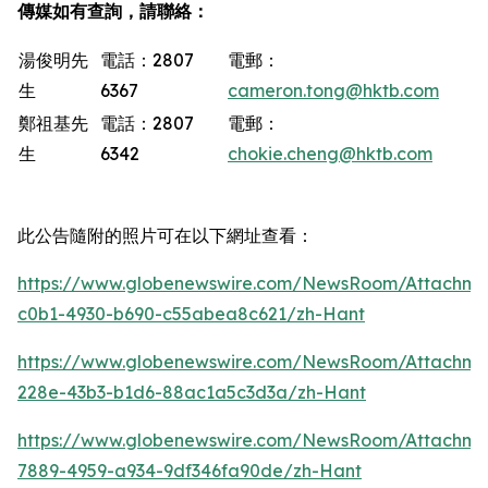
傳媒如有查詢，請聯絡：
湯俊明先
電話：2807
電郵：
生
6367
cameron.tong@hktb.com
鄭祖基先
電話：2807
電郵：
生
6342
chokie.cheng@hktb.com
此公告隨附的照片可在以下網址查看：
https://www.globenewswire.com/NewsRoom/Attachm
c0b1-4930-b690-c55abea8c621/zh-Hant
https://www.globenewswire.com/NewsRoom/Attachme
228e-43b3-b1d6-88ac1a5c3d3a/zh-Hant
https://www.globenewswire.com/NewsRoom/Attachm
7889-4959-a934-9df346fa90de/zh-Hant