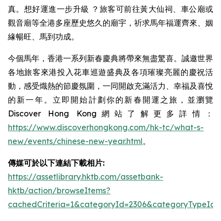
真。想好運進一步升級 ？旅客可前往黃大仙祠、車公廟或
觀音廟等全港多座歷史悠久的廟宇，祈求馬年福運齊來、姻
緣暢旺、馬到功成。
今個馬年，香港一系列新春慶典將帶來無盡驚喜。誠邀世界
各地旅客來港投入花車巡遊盛典及各項璀璨亮麗的慶祝活
動，感受熾熱的節慶氛圍，一同開啟充滿活力、幸福及喜悅
的新一年。立即開始計劃你的新春開運之旅，並瀏覽
Discover Hong Kong網站了解更多詳情：
https://www.discoverhongkong.com/hk-tc/what-s-
new/events/chinese-new-year.html
。
傳媒可於以下連結下載相片:
https://assetlibrary.hktb.com/assetbank-
hktb/action/browseItems?
cachedCriteria=1&categoryId=2306&categoryTypeId=